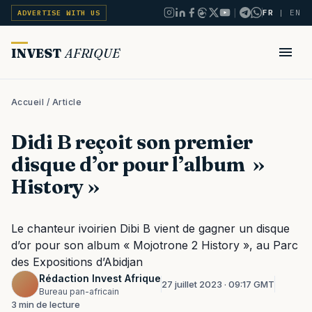
|
FR
|
EN
ADVERTISE WITH US
INVEST
AFRIQUE
Accueil
/ Article
Didi B reçoit son premier
disque d’or pour l’album »
History »
Le chanteur ivoirien Dibi B vient de gagner un disque
d’or pour son album « Mojotrone 2 History », au Parc
des Expositions d’Abidjan
Rédaction Invest Afrique
27 juillet 2023 · 09:17 GMT
Bureau pan-africain
3 min de lecture