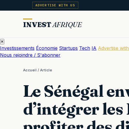
ADVERTISE WITH US
INVEST
AFRIQUE
✕
Investissements
Économie
Startups
Tech
IA
Advertise with
Nous rejoindre / S'abonner
Accueil
/ Article
Le Sénégal en
d’intégrer le
profiter des d