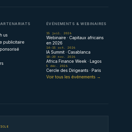
PARTENARIATS
ÉVÉNEMENTS & WEBINAIRES
15 juil. 2026
h us
Webinaire · Capitaux africains
 publicitaire
en 2026
14–15 oct. 2026
 sponsorisé
IA Summit · Casablanca
18–20 nov. 2026
Africa Finance Week · Lagos
rs
5 déc. 2026
Cercle des Dirigeants · Paris
Voir tous les événements →
TICLE