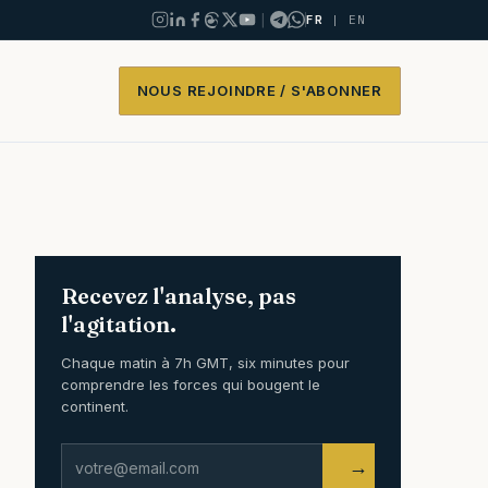
|
FR
|
EN
NOUS REJOINDRE / S'ABONNER
Recevez l'analyse, pas
l'agitation.
Chaque matin à 7h GMT, six minutes pour
comprendre les forces qui bougent le
continent.
→