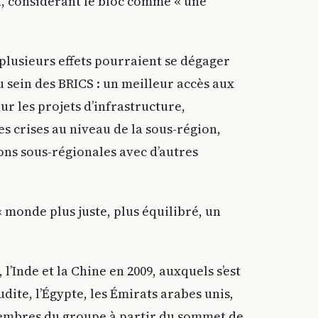
n, considérant le bloc comme « une
 plusieurs effets pourraient se dégager
u sein des BRICS : un meilleur accès aux
 les projets d’infrastructure,
es crises au niveau de la sous-région,
ons sous-régionales avec d’autres
 monde plus juste, plus équilibré, un
 l’Inde et la Chine en 2009, auxquels s’est
udite, l’Égypte, les Émirats arabes unis,
s membres du groupe à partir du sommet de