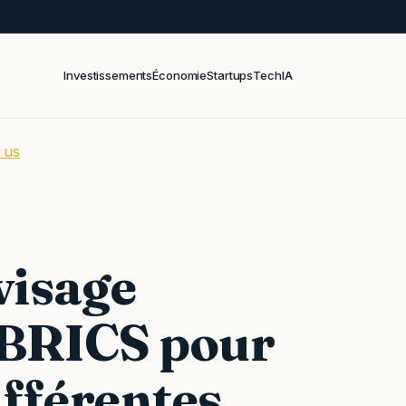
Investissements
Économie
Startups
Tech
IA
 us
visage
s BRICS pour
ifférentes